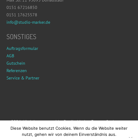
0151 67216850
0151 17625578
info@studio-marker.de
SONSTIGES
Auftragsformular
AGB
Gutschein
Referenzen
Service & Partner
© 2026 All rights reserved by Studio Marker Fotografie /
Diese Website benutzt Cookies. Wenn du die Website weiter
Impressum
nutzt, gehen wir von deinem Einverständnis aus.